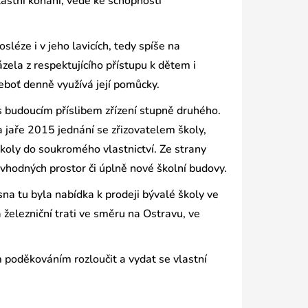
lastní konání, vede ke schopnosti
léze i v jeho lavicích, tedy spíše na
zela z respektujícího přístupu k dětem i
eboť denně využívá její pomůcky.
s budoucím příslibem zřízení stupně druhého.
a jaře 2015 jednání se zřizovatelem školy,
koly do soukromého vlastnictví. Ze strany
 vhodných prostor či úplně nové školní budovy.
sna tu byla nabídka k prodeji bývalé školy ve
železniční trati ve směru na Ostravu, ve
 poděkováním rozloučit a vydat se vlastní