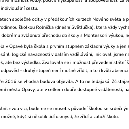
opřává možnost volby, pocit smysluplnosti a zodpovědnosti za v
ndividuální cestu.
letech společně ocitly v předškolních kurzech Nového světa a pos
rodinnou školkou Rolnička (dnešní Světluška), která vždy vychá
k dobrému zvládnutí přechodu do školy s Montessori výukou, n
ola v Opavě byla škola s prvním stupněm základní výuky a jen 
sáhli logické návaznosti v dalším vzdělávání, iniciovali jsme n
, ale bez výsledku. Zvažovala se i možnost převedení státní š
odpověď – druhý stupeň není možné zřídit, a to i kvůli absenci
aře 2016 se vhodná budova objevila. A to ne ledajaká. Zčistaja
emí města Opavy, ale v celkem dobře dostupné vzdálenosti, na 
plnit svou vizi, budeme se muset s původní školou se srdečným
možné, když si několik lidí usmyslí, že zřídí a založí školu.