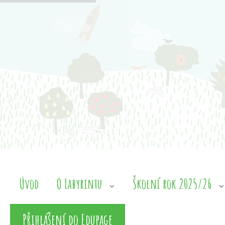
Přeskočit
k
obsahu
Úvod
O Labyrintu
Školní rok 2025/26
Přihlášení do Edupage