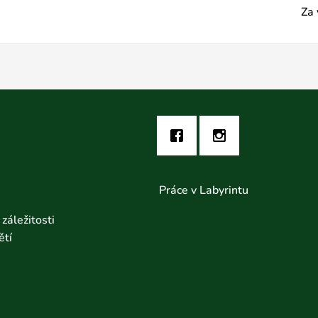
Za 
Práce v Labyrintu
záležitosti
ětí