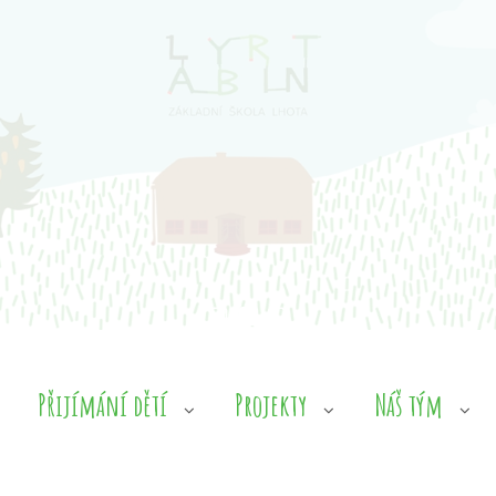
Přijímání dětí
Projekty
Náš tým