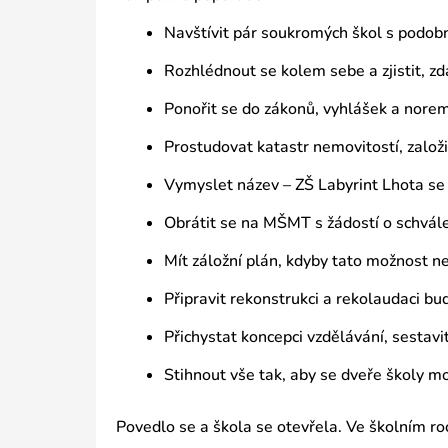
Navštívit pár soukromých škol s podo
Rozhlédnout se kolem sebe a zjistit, zda
Ponořit se do zákonů, vyhlášek a norem
Prostudovat katastr nemovitostí, založi
Vymyslet název – ZŠ Labyrint Lhota se j
Obrátit se na MŠMT s žádostí o schvále
Mít záložní plán, kdyby tato možnost n
Připravit rekonstrukci a rekolaudaci bu
Přichystat koncepci vzdělávání, sestavit 
Stihnout vše tak, aby se dveře školy m
Povedlo se a škola se otevřela. Ve školním r