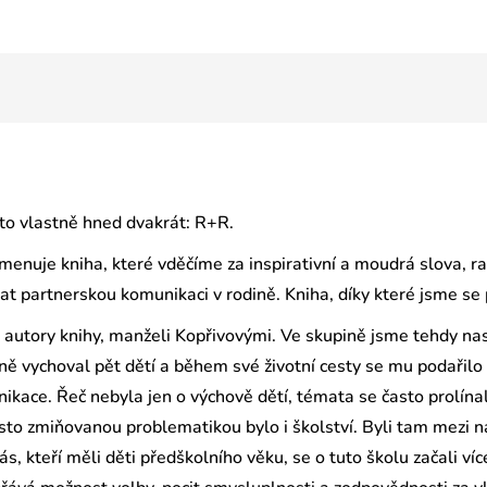
to vlastně hned dvakrát: R+R.
 jmenuje kniha, které vděčíme za inspirativní a moudrá slova, r
dat partnerskou komunikaci v rodině. Kniha, díky které jsme se
s autory knihy, manželi Kopřivovými. Ve skupině jsme tehdy 
ě vychoval pět dětí a během své životní cesty se mu podařilo 
nikace. Řeč nebyla jen o výchově dětí, témata se často prolína
to zmiňovanou problematikou bylo i školství. Byli tam mezi nám
, kteří měli děti předškolního věku, se o tuto školu začali více