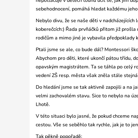
nepotlačuje v dětech touhu učit se, jak jim d
sebehodnocení, pomáhá hledat každému jeho i
Nebylo divu, že se naše děti v nadcházejících 
koberečcích:) Řada prvňáčků přitom již prošla 
rodičům a mimo jiné je vybavila předpoklady 
Ptali jsme se ale, co bude dál? Montessori šk
Abychom pro děti, které ukončí pátou třídu, do
opavským magistrátem. Ta se táhla po celý rok
vedení ZŠ resp. města však zněla stále stejná 
Do hledání jsme se tak aktivně zapojili a na j
velmi zachovalém stavu. Sice to nebylo na úz
Lhotě.
V této situaci bylo jasné, že pokud chceme na
cestou. Vše se seběhlo tak rychle, jak je to jen 
Tak pěkně popořadě: