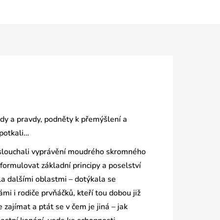
ady a pravdy, podněty k přemýšlení a
 potkali…
naslouchali vyprávění moudrého skromného
formulovat základní principy a poselství
la dalšími oblastmi – dotýkala se
i i rodiče prvňáčků, kteří tou dobou již
 zajímat a ptát se v čem je jiná – jak