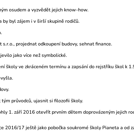
bným osudem a vyzvědět jejich know-how.
 by byl zájem i v širší skupině rodičů.
.
t s.r.o., projednat odkoupení budovy, sehnat finance.
evilo jako více než symbolické.
ní školy ve zkráceném termínu a zapsání do rejstříku škol k 1
evyšla.
dovy.
tým průvodců, ujasnit si filozofii školy.
ohly 1. září 2016 otevřít prvním dětem doprovázeným jejich ro
oce 2016/17 ještě jako pobočka soukromé školy Pianeta a od zá